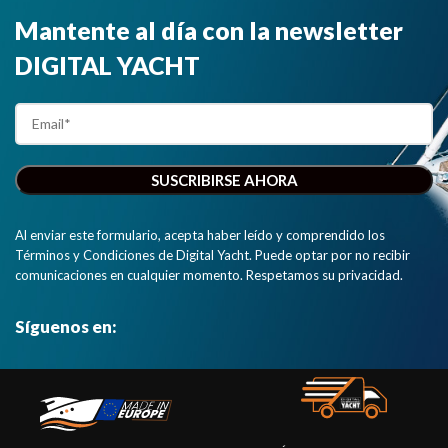
aplicaciones
transforma
Mantente al día con la newsletter
de
cualquier
smartphones,
dispositivo
DIGITAL YACHT
tablets, iPads
móvil en un
y PCs"
analizador de
red NMEA
2000 y
muestra el
estado y la
situación de
su red NMEA
Al enviar este formulario, acepta haber leído y comprendido los
2000 en
Términos y Condiciones de Digital Yacht. Puede optar por no recibir
una página
comunicaciones en cualquier momento. Respetamos su privacidad.
web clara y
sencilla."
Síguenos en: