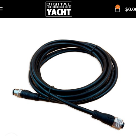
0
$
0.0