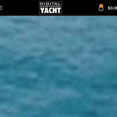
0
$
0.0