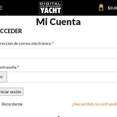
0
$
0.0
Mi Cuenta
CCEDER
*
rección de correo electrónico
*
ontraseña
niciar sesión
Recordarme
¿Has perdido tu contrase