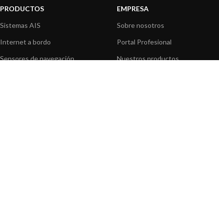
PRODUCTOS
EMPRESA
Sistemas AIS
Sobre nosotros
Internet a bordo
Portal Profesional
Sensores de navegación
Nuestros productos
Interfaz NMEA
Fundación
Navegación PC
Prensa
Navegación portátil
Contáctenos
BLOG
INFORMACION
Noticias y Eventos
Centro de Asistencia
Información de Producto
Preguntas frecuentes
Aplicaciones de Productos
Catálogo
Artículos técnicos
Vídeos