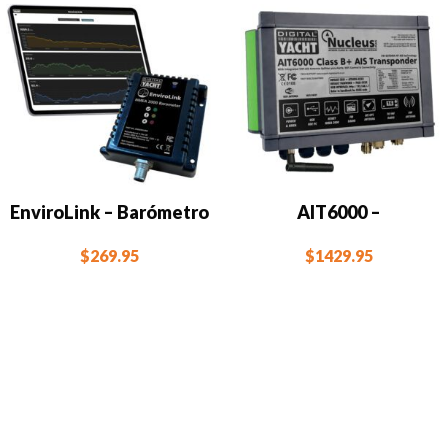
EnviroLink – Barómetro
AIT6000 –
y Estación
Transpondedor AIS con
$
269.95
$
1429.95
meteorológica NMEA
splitter VHF, alarmas,
2000
NMEA 2000 y WiFi