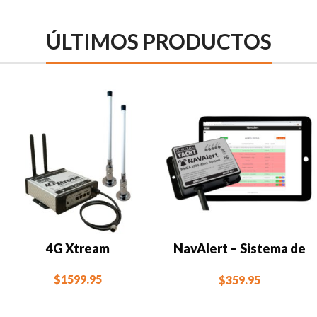
ÚLTIMOS PRODUCTOS
4G Xtream
NavAlert – Sistema de
alarma y
$
1599.95
$
359.95
monitorización
NMEA2000