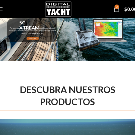
0
$
0.0
5G
XTREAM
Para los propietarios de embarcaciones que buscan internet
ultrarrápido a bordo, el nuevo router 5G Xtream de Digital Yacht
ofrece conectividad 4G y 5G.
DESCUBRE
DESCUBRA NUESTROS
PRODUCTOS