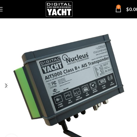
0
$
0.0