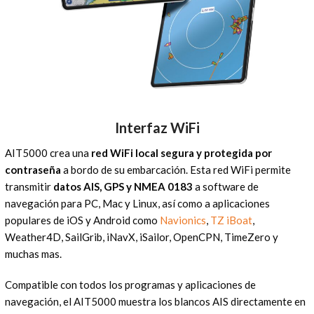
Interfaz WiFi
AIT5000 crea una
red WiFi local segura y protegida por
contraseña
a bordo de su embarcación. Esta red WiFi permite
transmitir
datos AIS, GPS y NMEA 0183
a software de
navegación para PC, Mac y Linux, así como a aplicaciones
populares de iOS y Android como
Navionics
,
TZ iBoat
,
Weather4D, SailGrib, iNavX, iSailor, OpenCPN, TimeZero y
muchas mas.
Compatible con todos los programas y aplicaciones de
navegación, el AIT5000 muestra los blancos AIS directamente en