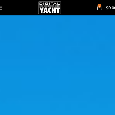
0
$
0.0