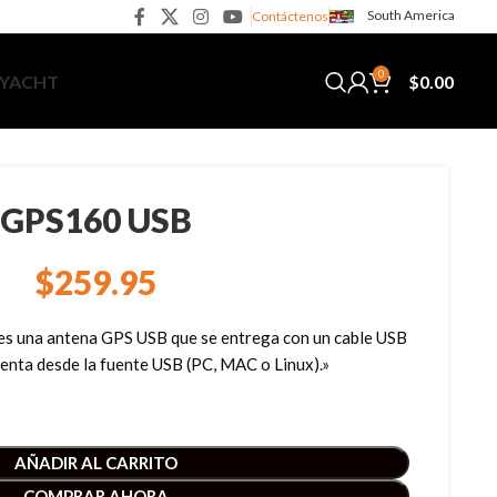
South America
Contáctenos
0
$
0.00
 YACHT
GPS160 USB
$
259.95
es una antena GPS USB que se entrega con un cable USB
menta desde la fuente USB (PC, MAC o Linux).»
AÑADIR AL CARRITO
COMPRAR AHORA