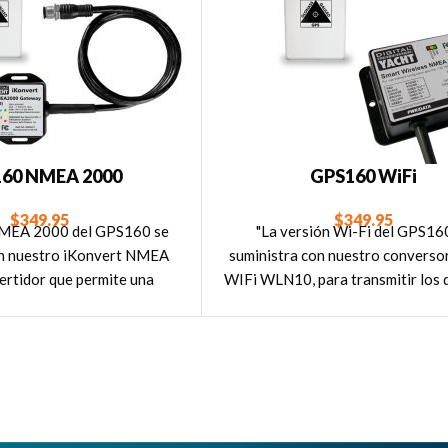
60 NMEA 2000
GPS160 WiFi
$
349.95
$
349.95
NMEA 2000 del GPS160 se
"La versión Wi-Fi del GPS16
on nuestro iKonvert NMEA
suministra con nuestro convers
ertidor que permite una
WIFi WLN10, para transmitir los 
l y sencilla a la red NMEA
GPS160 a las aplicaciones y prog
2000."
navegación para tabletas, iPad 