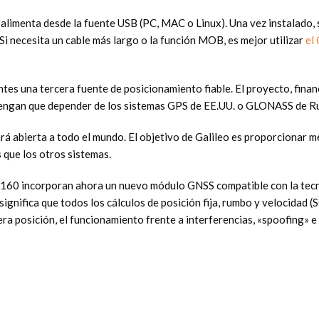
limenta desde la fuente USB (PC, MAC o Linux). Una vez instalado, s
i necesita un cable más largo o la función MOB, es mejor utilizar
el
tes una tercera fuente de posicionamiento fiable. El proyecto, fina
 tengan que depender de los sistemas GPS de EE.UU. o GLONASS de Ru
tará abierta a todo el mundo. El objetivo de Galileo es proporcionar m
 que los otros sistemas.
S160 incorporan ahora un nuevo módulo GNSS compatible con la tec
significa que todos los cálculos de posición fija, rumbo y velocidad 
era posición, el funcionamiento frente a interferencias, «spoofing» 