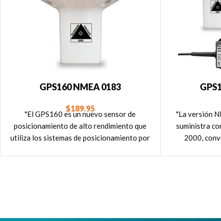
GPS160 NMEA 0183
GPS1
$
189.95
"El GPS160 es un nuevo sensor de
"La versión 
posicionamiento de alto rendimiento que
suministra c
utiliza los sistemas de posicionamiento por
2000, conv
satélite GPS, Galileo, Beidou y Glonass
conexión fáci
para ofrecer una fiabilidad y precisión de
posicionamiento excepcional. Esta versión
tiene una interfaz NMEA 0183."