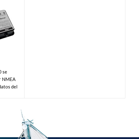
0 se
or NMEA
datos del
ramas de
y PC."