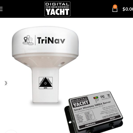
0
$
0.0