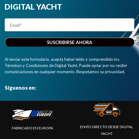
precisión de
DIGITAL YACHT
posicionamiento
excepcional.
Esta versión
tiene una
interfaz
NMEA 0183."
Al enviar este formulario, acepta haber leído y comprendido los
Términos y Condiciones de Digital Yacht. Puede optar por no recibir
comunicaciones en cualquier momento. Respetamos su privacidad.
Síguenos en:
ENVÍO DIRECTO DESDE DIGITAL
FABRICADO EN EUROPA
YACHT