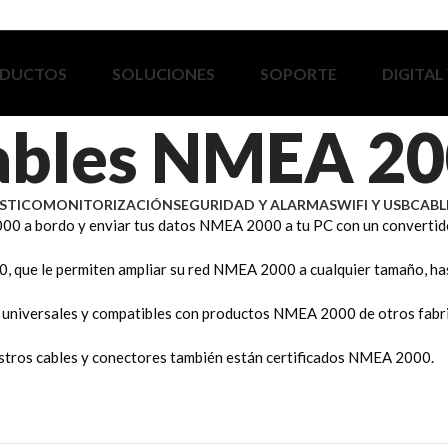
DUCTOS
SOLUCIONES
SOPORTE
DIGITAL
ables NMEA 2
STICO
MONITORIZACIÓN
SEGURIDAD Y ALARMAS
WIFI Y USB
CABL
000 a bordo y enviar tus datos NMEA 2000 a tu PC con un conver
, que le permiten ampliar su red NMEA 2000 a cualquier tamaño, ha
universales y compatibles con productos NMEA 2000 de otros fabric
tros cables y conectores también están certificados NMEA 2000.