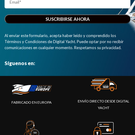
2000 y
muestra el
estado y la
situación de
su red NMEA
Al enviar este formulario, acepta haber leído y comprendido los
2000 en
Términos y Condiciones de Digital Yacht. Puede optar por no recibir
una página
comunicaciones en cualquier momento. Respetamos su privacidad.
web clara y
sencilla."
Síguenos en:
ENVÍO DIRECTO DESDE DIGITAL
FABRICADO EN EUROPA
YACHT