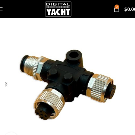
0
$
0.0