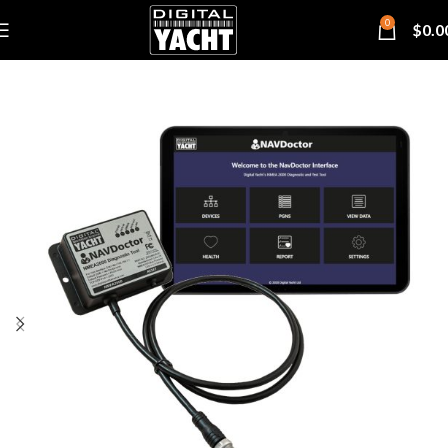
0
$
0.0