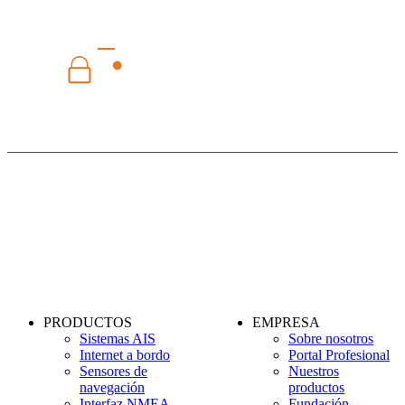
CLIENTE INTERNATIONAL
PAGO SEGURO
PRODUCTOS
EMPRESA
Sistemas AIS
Sobre nosotros
Internet a bordo
Portal Profesional
Sensores de
Nuestros
navegación
productos
Interfaz NMEA
Fundación