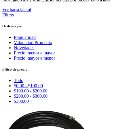
Ver barra lateral
Filtros
Ordenar por
Popularidad
Valoración Promedio
Novedades
Precio: menor a mayor
Precio: mayor a menor
Filtro de precio
Todo
$
0.00
-
$
100.00
$
100.00
-
$
200.00
$
200.00
-
$
300.00
$
300.00
+