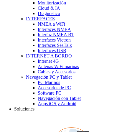
Monitorización
Cloud & IA
Diagnostico
INTERFACES
NMEA a WiFi
Interfaces NMEA
Interfaz NMEA BT
Interfaces Victron
Interfaces SeaTalk
Interfaces USB
INTERNET A BORDO
Internet 4G
Antenas WiFi marinas
Cables y Accesorios
Navegación PC y Tablet
PC Marinos
Accesorios de PC
Software PC
Navegación con Tablet
Apps iOS y Android
Soluciones