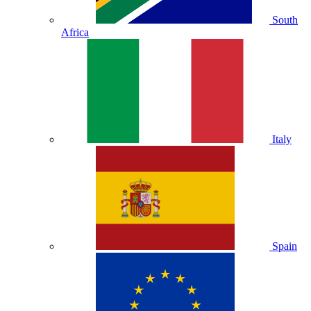
South
Africa
Italy
Spain