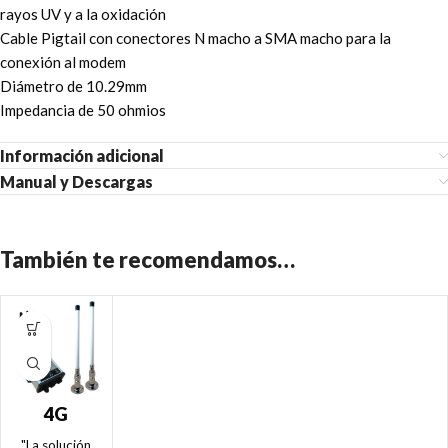
rayos UV y a la oxidación
Cable Pigtail con conectores N macho a SMA macho para la
conexión al modem
Diámetro de 10.29mm
Impedancia de 50 ohmios
Información adicional
Manual y Descargas
También te recomendamos…
4G
Connect
"La solución