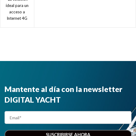
Pro
ideal para un
Internet
acceso a
Internet 4G
a bordo
en su barco.
4G Connect
Pro integra
router WiFi y
dos antenas
externas
para una
conexión de
mayor
calidad y a
Mantente al día con la newsletter
gran
velocidad. "
DIGITAL YACHT