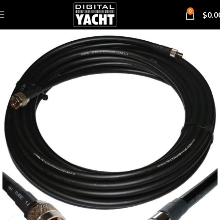
0
$
0.0