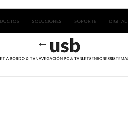
DUCTOS
SOLUCIONES
SOPORTE
DIGITAL
usb
ET A BORDO & TV
NAVEGACIÓN PC & TABLET
SENSORES
SISTEMAS