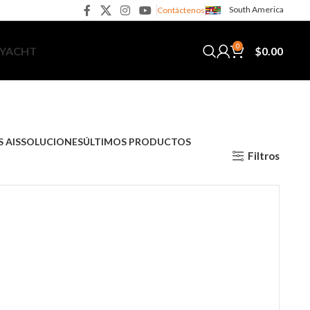
South America
Contáctenos
0
$
0.00
 YACHT
 AIS
SOLUCIONES
ÚLTIMOS PRODUCTOS
Filtros