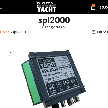
0
$
0.0
spl2000
Categorías
Filtros
Home
»
spl2000