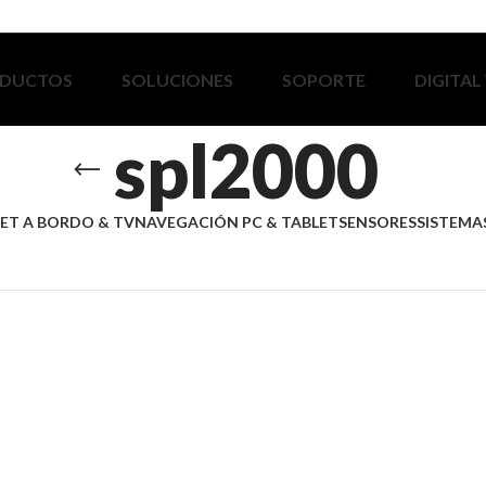
DUCTOS
SOLUCIONES
SOPORTE
DIGITAL
spl2000
ET A BORDO & TV
NAVEGACIÓN PC & TABLET
SENSORES
SISTEMAS