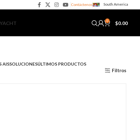
South America
Contáctenos
0
$
0.00
 YACHT
 AIS
SOLUCIONES
ÚLTIMOS PRODUCTOS
Filtros