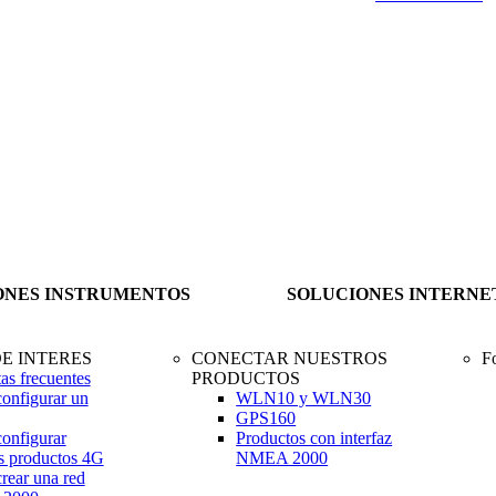
ONES INSTRUMENTOS
SOLUCIONES INTERNE
E INTERES
CONECTAR NUESTROS
F
as frecuentes
PRODUCTOS
onfigurar un
WLN10 y WLN30
GPS160
onfigurar
Productos con interfaz
s productos 4G
NMEA 2000
rear una red