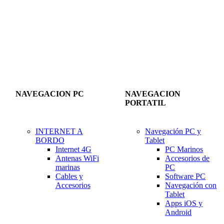
NAVEGACION PC
NAVEGACION
PORTATIL
INTERNET A
Navegación PC y
BORDO
Tablet
Internet 4G
PC Marinos
Antenas WiFi
Accesorios de
marinas
PC
Cables y
Software PC
Accesorios
Navegación con
Tablet
Apps iOS y
Android