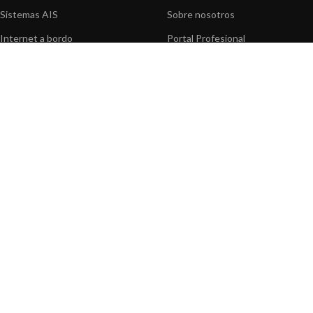
Sistemas AIS
Sobre nosotros
Internet a bordo
Portal Profesional
Sensores de navegación
Nuestros productos
Interfaz NMEA
Fundación
Navegación PC
Prensa
Navegación portátil
Contáctenos
BLOG
INFORMACION
Noticias y Eventos
Centro de Asistencia
Información de Producto
Preguntas frecuentes
Aplicaciones de Productos
Catálogo
Artículos técnicos
Vídeos
Recursos multimedia