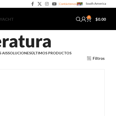
South America
Contáctenos
0
$
0.00
 YACHT
ratura
 AIS
SOLUCIONES
ÚLTIMOS PRODUCTOS
Filtros