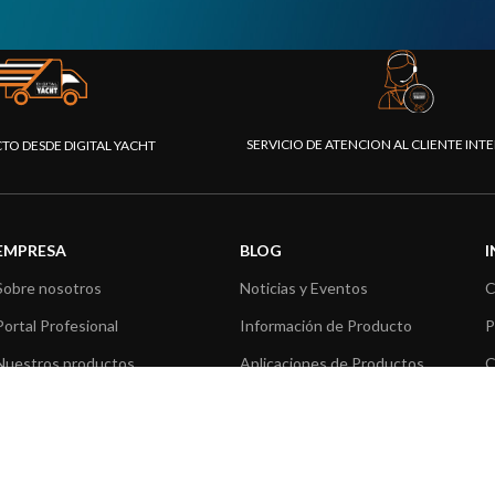
SERVICIO DE ATENCION AL CLIENTE IN
CTO DESDE DIGITAL YACHT
EMPRESA
BLOG
Sobre nosotros
Noticias y Eventos
C
Portal Profesional
Información de Producto
P
Nuestros productos
Aplicaciones de Productos
C
Fundación
Artículos técnicos
V
Prensa
R
Contáctenos