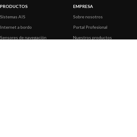
PRODUCTOS
EMPRESA
Sistemas AIS
Sobre nosotros
Internet a bordo
Portal Profesional
Sensores de navegación
Nuestros productos
Interfaz NMEA
Fundación
Navegación PC
Prensa
Navegación portátil
Contáctenos
BLOG
INFORMACION
Noticias y Eventos
Centro de Asistencia
Información de Producto
Preguntas frecuentes
Aplicaciones de Productos
Catálogo
Artículos técnicos
Vídeos