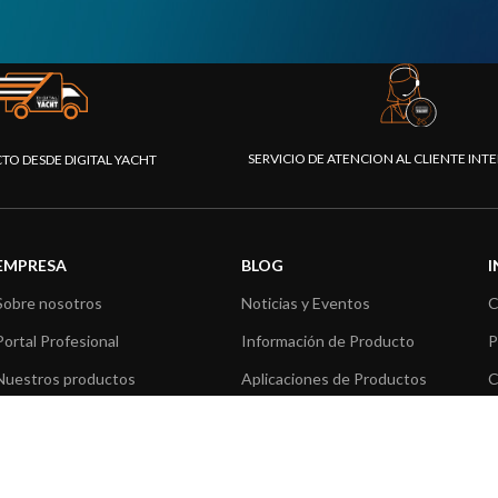
SERVICIO DE ATENCION AL CLIENTE IN
CTO DESDE DIGITAL YACHT
EMPRESA
BLOG
Sobre nosotros
Noticias y Eventos
C
Portal Profesional
Información de Producto
P
Nuestros productos
Aplicaciones de Productos
C
Fundación
Artículos técnicos
V
Prensa
R
Contáctenos