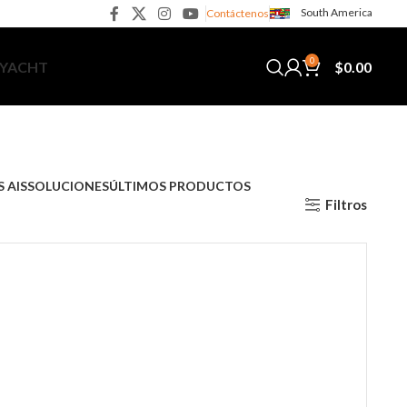
South America
Contáctenos
0
$
0.00
 YACHT
 AIS
SOLUCIONES
ÚLTIMOS PRODUCTOS
Filtros