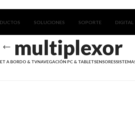
DUCTOS
SOLUCIONES
SOPORTE
DIGITAL
multiplexor
ET A BORDO & TV
NAVEGACIÓN PC & TABLET
SENSORES
SISTEMAS