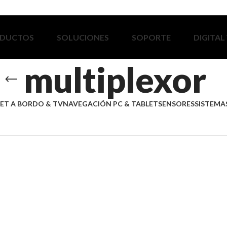
DUCTOS
SOLUCIONES
SOPORTE
DIGITAL
multiplexor
ET A BORDO & TV
NAVEGACIÓN PC & TABLET
SENSORES
SISTEMAS