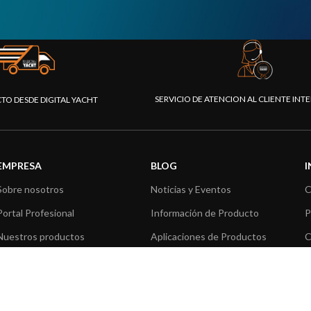
SERVICIO DE ATENCION AL CLIENTE IN
CTO DESDE DIGITAL YACHT
EMPRESA
BLOG
Sobre nosotros
Noticias y Eventos
C
Portal Profesional
Información de Producto
P
Nuestros productos
Aplicaciones de Productos
C
Fundación
Artículos técnicos
V
Prensa
R
Contáctenos