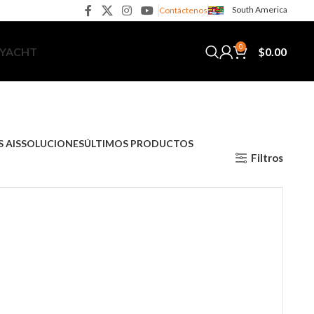
South America
Contáctenos
0
$
0.00
 YACHT
 AIS
SOLUCIONES
ÚLTIMOS PRODUCTOS
Filtros