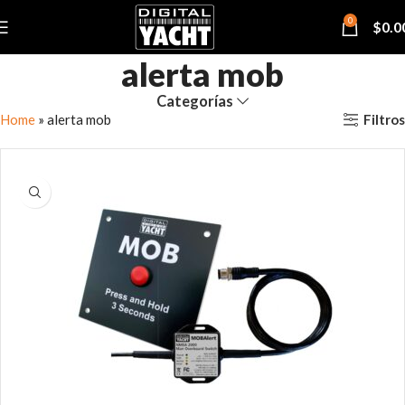
0
$
0.0
alerta mob
Categorías
Filtros
Home
»
alerta mob