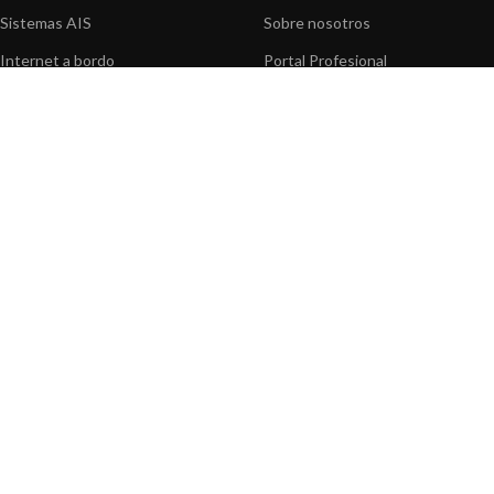
Sistemas AIS
Sobre nosotros
Internet a bordo
Portal Profesional
Sensores de navegación
Nuestros productos
Interfaz NMEA
Fundación
Navegación PC
Prensa
Navegación portátil
Contáctenos
BLOG
INFORMACION
Noticias y Eventos
Centro de Asistencia
Información de Producto
Preguntas frecuentes
Aplicaciones de Productos
Catálogo
Artículos técnicos
Vídeos
Recursos multimedia