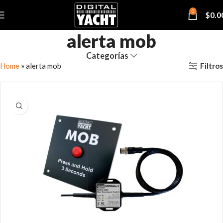
0
$
0.0
alerta mob
Categorías
Filtros
Home
»
alerta mob