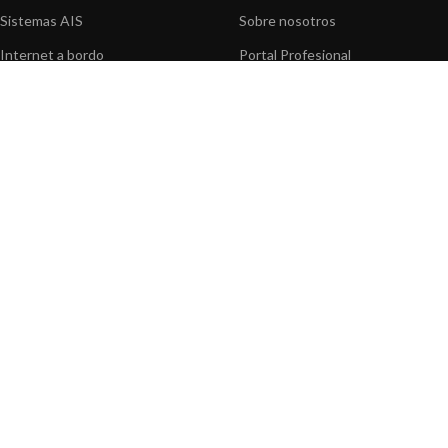
Sistemas AIS
Sobre nosotros
Internet a bordo
Portal Profesional
Sensores de navegación
Nuestros productos
Interfaz NMEA
Fundación
Navegación PC
Prensa
Navegación portátil
Contáctenos
BLOG
INFORMACION
Noticias y Eventos
Centro de Asistencia
Información de Producto
Preguntas frecuentes
Aplicaciones de Productos
Catálogo
Artículos técnicos
Vídeos
Recursos multimedia