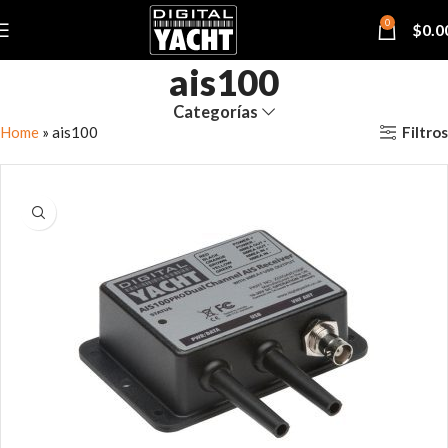
0
$
0.0
ais100
Categorías
Filtros
Home
»
ais100