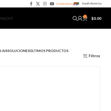
South America
Contáctenos
0
$
0.00
 YACHT
 AIS
SOLUCIONES
ÚLTIMOS PRODUCTOS
Filtros