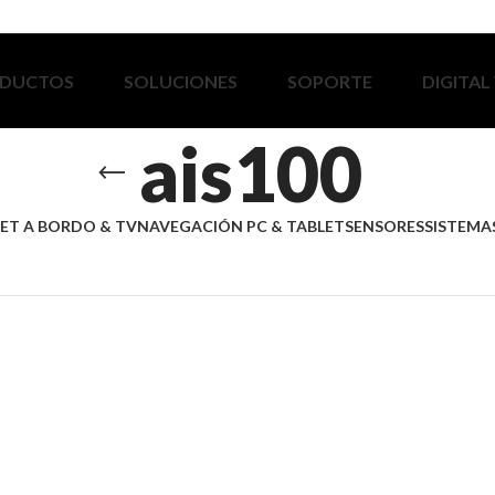
DUCTOS
SOLUCIONES
SOPORTE
DIGITAL
ais100
ET A BORDO & TV
NAVEGACIÓN PC & TABLET
SENSORES
SISTEMAS