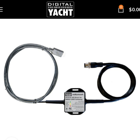
0
$
0.0