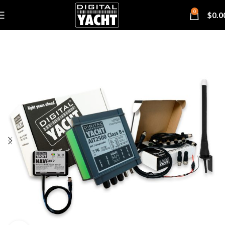
0
$
0.0