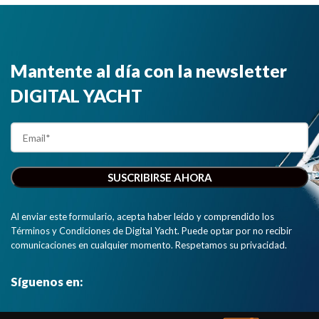
pequeñas
una tablet o
una interfaz
embarcaciones ”
un
NMEA
smartphone
2000 para
para la
mostrar los
Mantente al día con la newsletter
navegación."
objetivos AIS
en plotters y
DIGITAL YACHT
pantallas
multifunción."
Al enviar este formulario, acepta haber leído y comprendido los
Términos y Condiciones de Digital Yacht. Puede optar por no recibir
comunicaciones en cualquier momento. Respetamos su privacidad.
Síguenos en: