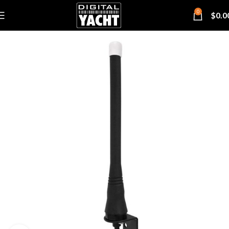
0
$
0.0