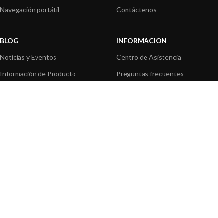
Navegación portátil
Contáctenos
BLOG
INFORMACION
Noticias y Eventos
Centro de Asistencia
Información de Producto
Preguntas frecuentes
Aplicaciones de Productos
Catálogo
Artículos técnicos
Vídeos
Recursos multimedia
OPCIONES DE PAGO