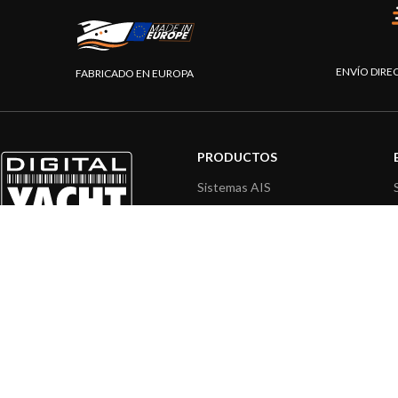
ENVÍO DIRE
FABRICADO EN EUROPA
PRODUCTOS
Sistemas AIS
Internet a bordo
Sensores de navegación
Interfaz NMEA
Navegación PC
Navegación portátil
© 2026 Digita