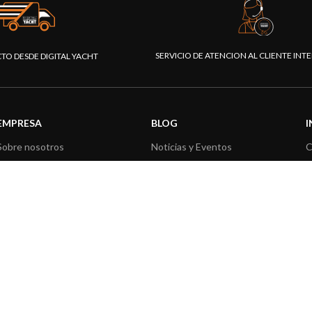
SERVICIO DE ATENCION AL CLIENTE IN
CTO DESDE DIGITAL YACHT
EMPRESA
BLOG
Sobre nosotros
Noticias y Eventos
C
Portal Profesional
Información de Producto
P
Nuestros productos
Aplicaciones de Productos
C
Fundación
Artículos técnicos
V
Prensa
R
Contáctenos
|
|
l Yacht - Todos los derechos reservados
Términos y Condiciones
Política de priv