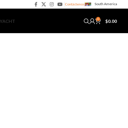
South America
Contáctenos
0
$
0.00
 YACHT