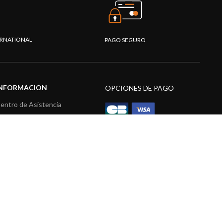
TERNATIONAL
PAGO SEGURO
INFORMACION
OPCIONES DE PAGO
entro de Asistencia
reguntas frecuentes
atálogo
ídeos
ecursos multimedia
acidad