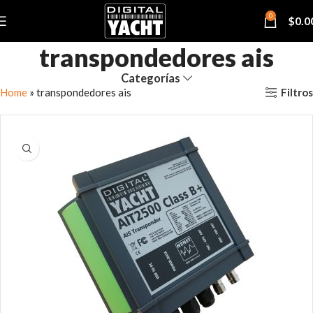
0
$
0.0
transpondedores ais
Categorías
Filtros
Home
»
transpondedores ais