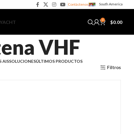
South America
Contáctenos
0
$
0.00
 YACHT
tena VHF
 AIS
SOLUCIONES
ÚLTIMOS PRODUCTOS
Filtros