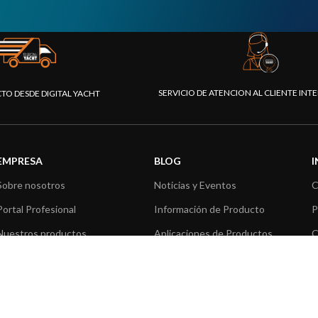
SERVICIO DE ATENCION AL CLIENTE IN
CTO DESDE DIGITAL YACHT
EMPRESA
BLOG
Sobre nosotros
Noticias y Eventos
C
Portal Profesional
Información de Producto
P
Nuestros productos
Aplicaciones de Productos
C
Fundación
Artículos técnicos
V
Prensa
R
Contáctenos