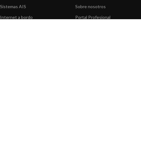
Sistemas AIS
Sobre nosotros
Internet a bordo
Portal Profesional
Sensores de navegación
Nuestros productos
Interfaz NMEA
Fundación
Navegación PC
Prensa
Navegación portátil
Contáctenos
BLOG
INFORMACION
Noticias y Eventos
Centro de Asistencia
Información de Producto
Preguntas frecuentes
Aplicaciones de Productos
Catálogo
Artículos técnicos
Vídeos
Recursos multimedia