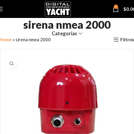
0
$
0.0
sirena nmea 2000
Categorías
Filtros
Home
»
sirena nmea 2000