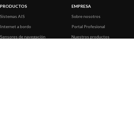
PRODUCTOS
EMPRESA
Sistemas AIS
Sobre nosotros
Internet a bordo
Portal Profesional
Sensores de navegación
Nuestros productos
Interfaz NMEA
Fundación
Navegación PC
Prensa
Navegación portátil
Contáctenos
BLOG
INFORMACION
Noticias y Eventos
Centro de Asistencia
Información de Producto
Preguntas frecuentes
Aplicaciones de Productos
Catálogo
Artículos técnicos
Vídeos