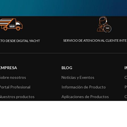
SERVICIO DE ATENCION AL CLIENTE IN
CTO DESDE DIGITAL YACHT
EMPRESA
BLOG
Sobre nosotros
Noticias y Eventos
C
Portal Profesional
Información de Producto
P
Nuestros productos
Aplicaciones de Productos
C
Fundación
Artículos técnicos
V
Prensa
R
Contáctenos