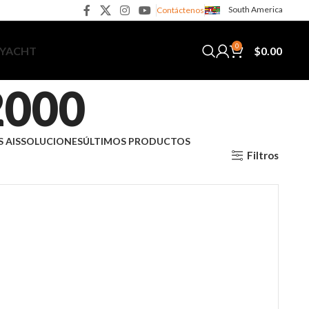
South America
Contáctenos
0
$
0.00
 YACHT
2000
 AIS
SOLUCIONES
ÚLTIMOS PRODUCTOS
Filtros