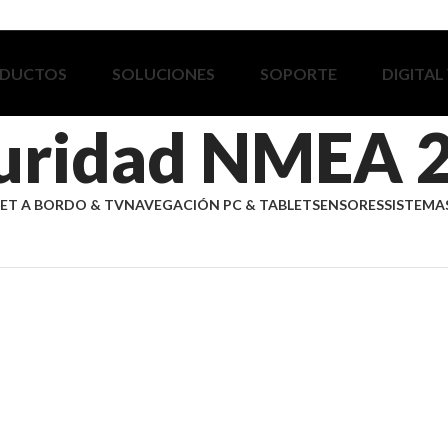
DUCTOS
SOLUCIONES
SOPORTE
DIGITAL
uridad NMEA 
ET A BORDO & TV
NAVEGACIÓN PC & TABLET
SENSORES
SISTEMAS