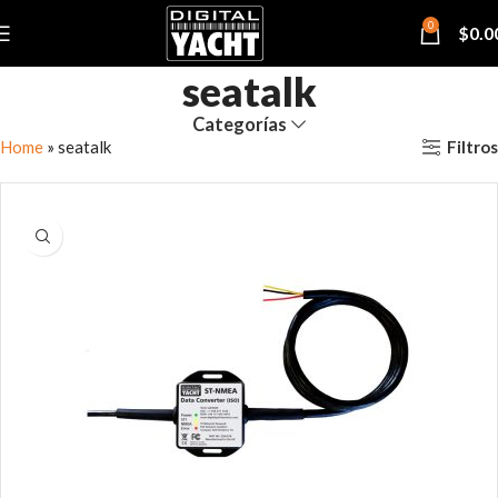
0
$
0.0
seatalk
Categorías
Filtros
Home
»
seatalk