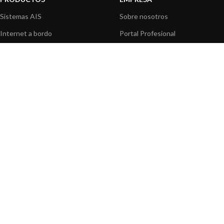
Sistemas AIS
Sobre nosotros
Internet a bordo
Portal Profesional
Sensores de navegación
Nuestros productos
Interfaz NMEA
Fundación
Navegación PC
Prensa
Navegación portátil
Contáctenos
BLOG
INFORMACION
Noticias y Eventos
Centro de Asistencia
Información de Producto
Preguntas frecuentes
Aplicaciones de Productos
Catálogo
Artículos técnicos
Vídeos
Recursos multimedia