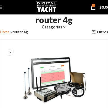
0
$
0.0
router 4g
Categorías
Filtros
Home
»
router 4g