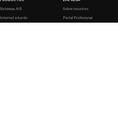
Sistemas AIS
Sobre nosotros
Internet a bordo
Portal Profesional
Sensores de navegación
Nuestros productos
Interfaz NMEA
Fundación
Navegación PC
Prensa
Navegación portátil
Contáctenos
BLOG
INFORMACION
Noticias y Eventos
Centro de Asistencia
Información de Producto
Preguntas frecuentes
Aplicaciones de Productos
Catálogo
Artículos técnicos
Vídeos
Recursos multimedia