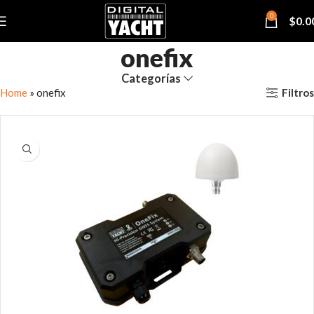
0
$
0.0
onefix
Categorías
Filtros
Home
»
onefix