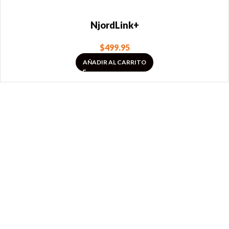
NjordLink+
$
499.95
AÑADIR AL CARRITO