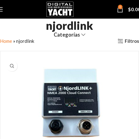
0
$
0.0
njordlink
Categorías
Filtros
Home
»
njordlink