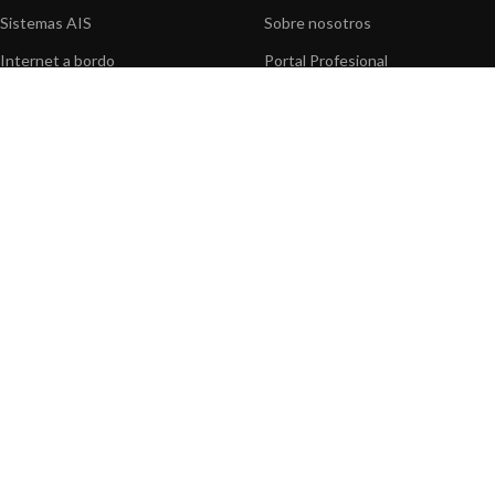
Sistemas AIS
Sobre nosotros
Internet a bordo
Portal Profesional
Sensores de navegación
Nuestros productos
Interfaz NMEA
Fundación
Navegación PC
Prensa
Navegación portátil
Contáctenos
BLOG
INFORMACION
Noticias y Eventos
Centro de Asistencia
Información de Producto
Preguntas frecuentes
Aplicaciones de Productos
Catálogo
Artículos técnicos
Vídeos
Recursos multimedia