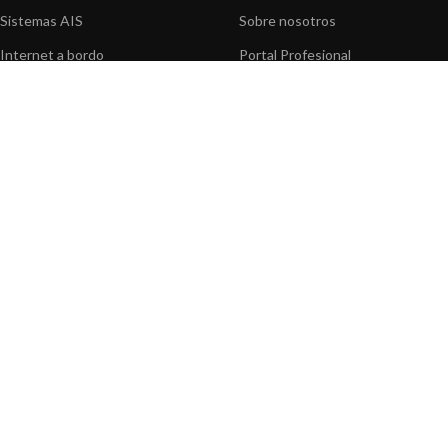
Sistemas AIS
Sobre nosotros
Internet a bordo
Portal Profesional
Sensores de navegación
Nuestros productos
Interfaz NMEA
Fundación
Navegación PC
Prensa
Navegación portátil
Contáctenos
BLOG
INFORMACION
Noticias y Eventos
Centro de Asistencia
Información de Producto
Preguntas frecuentes
Aplicaciones de Productos
Catálogo
Artículos técnicos
Vídeos
Recursos multimedia