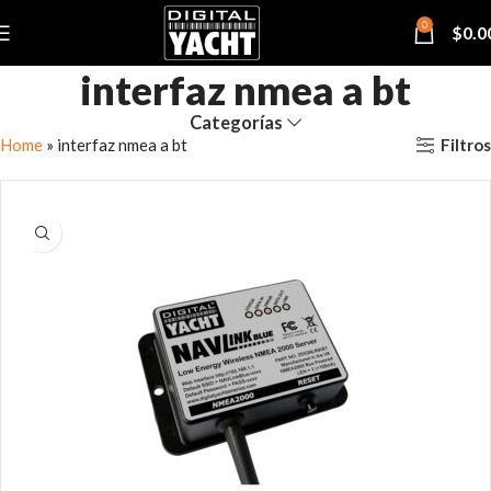
0
$
0.0
interfaz nmea a bt
Categorías
Filtros
Home
»
interfaz nmea a bt