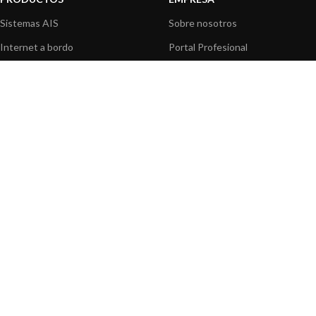
Sistemas AIS
Sobre nosotros
Internet a bordo
Portal Profesional
Sensores de navegación
Nuestros productos
Interfaz NMEA
Fundación
Navegación PC
Prensa
Navegación portátil
Contáctenos
BLOG
INFORMACION
Noticias y Eventos
Centro de Asistencia
Información de Producto
Preguntas frecuentes
Aplicaciones de Productos
Catálogo
Artículos técnicos
Vídeos
Recursos multimedia