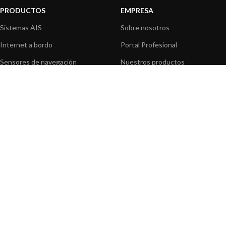
PRODUCTOS
EMPRESA
Sistemas AIS
Sobre nosotros
Internet a bordo
Portal Profesional
Sensores de navegación
Nuestros productos
Interfaz NMEA
Fundación
Navegación PC
Prensa
Navegación portátil
Contáctenos
BLOG
INFORMACION
Noticias y Eventos
Centro de Asistencia
Información de Producto
Preguntas frecuentes
Aplicaciones de Productos
Catálogo
Artículos técnicos
Vídeos