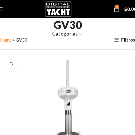
0
$
0.0
GV30
Categorías
Filtros
Home
»
GV30