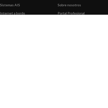
Sistemas AIS
Sobre nosotros
Internet a bordo
Portal Profesional
Sensores de navegación
Nuestros productos
Interfaz NMEA
Fundación
Navegación PC
Prensa
Navegación portátil
Contáctenos
BLOG
INFORMACION
Noticias y Eventos
Centro de Asistencia
Información de Producto
Preguntas frecuentes
Aplicaciones de Productos
Catálogo
Artículos técnicos
Vídeos
Recursos multimedia