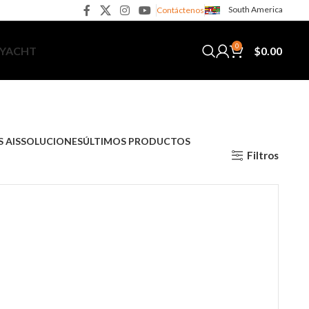
South America
Contáctenos
0
$
0.00
 YACHT
 AIS
SOLUCIONES
ÚLTIMOS PRODUCTOS
Filtros