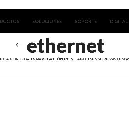
DUCTOS
SOLUCIONES
SOPORTE
DIGITAL
ethernet
ET A BORDO & TV
NAVEGACIÓN PC & TABLET
SENSORES
SISTEMAS