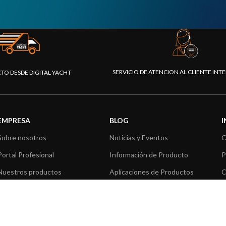
SERVICIO DE ATENCION AL CLIENTE IN
CTO DESDE DIGITAL YACHT
EMPRESA
BLOG
Sobre nosotros
Noticias y Eventos
C
Portal Profesional
Información de Producto
P
Nuestros productos
Aplicaciones de Productos
C
Fundación
Artículos técnicos
V
Prensa
R
Contáctenos