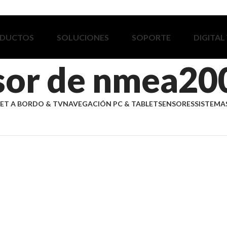
DUCTOS
SOLUCIONES
SOPORTE
DIGITAL
or de nmea200
ET A BORDO & TV
NAVEGACIÓN PC & TABLET
SENSORES
SISTEMAS