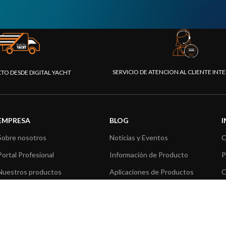
SERVICIO DE ATENCION AL CLIENTE IN
CTO DESDE DIGITAL YACHT
EMPRESA
BLOG
Sobre nosotros
Noticias y Eventos
C
Portal Profesional
Información de Producto
P
Nuestros productos
Aplicaciones de Productos
C
Fundación
Artículos técnicos
V
Prensa
R
Contáctenos