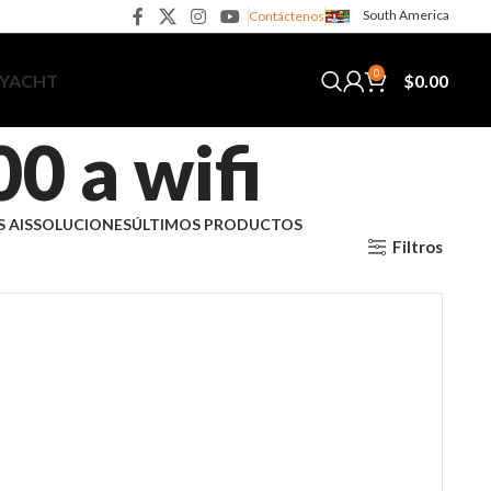
South America
Contáctenos
0
$
0.00
 YACHT
0 a wifi
 AIS
SOLUCIONES
ÚLTIMOS PRODUCTOS
Filtros