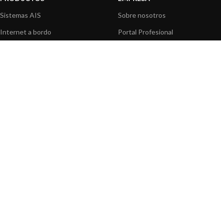
Sistemas AIS
Sobre nosotros
Internet a bordo
Portal Profesional
Sensores de navegación
Nuestros productos
Interfaz NMEA
Fundación
Navegación PC
Prensa
Navegación portátil
Contáctenos
BLOG
INFORMACION
Noticias y Eventos
Centro de Asistencia
Información de Producto
Preguntas frecuentes
Aplicaciones de Productos
Catálogo
Artículos técnicos
Vídeos
Recursos multimedia