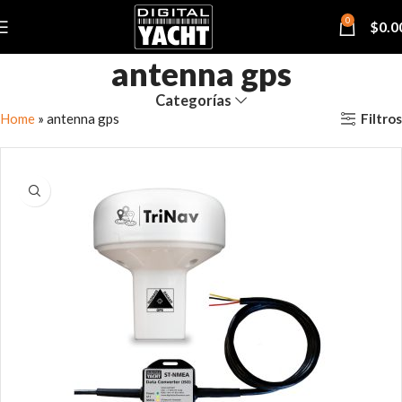
0
$
0.0
antenna gps
Categorías
Filtros
Home
»
antenna gps