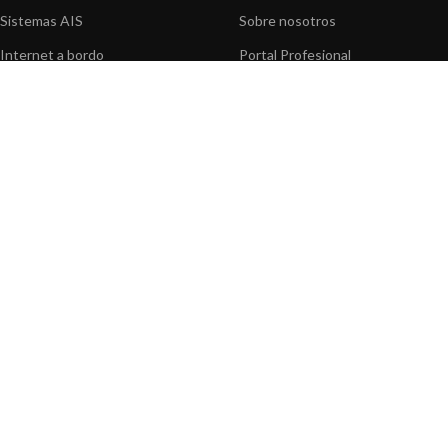
Sistemas AIS
Sobre nosotros
Internet a bordo
Portal Profesional
Sensores de navegación
Nuestros productos
Interfaz NMEA
Fundación
Navegación PC
Prensa
Navegación portátil
Contáctenos
BLOG
INFORMACION
Noticias y Eventos
Centro de Asistencia
Información de Producto
Preguntas frecuentes
Aplicaciones de Productos
Catálogo
Artículos técnicos
Vídeos
Recursos multimedia