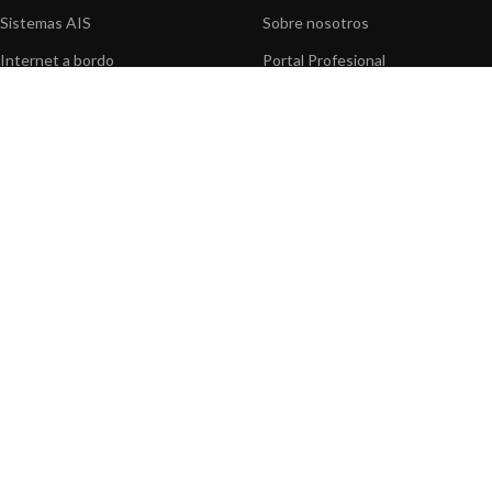
Sistemas AIS
Sobre nosotros
Internet a bordo
Portal Profesional
Sensores de navegación
Nuestros productos
Interfaz NMEA
Fundación
Navegación PC
Prensa
Navegación portátil
Contáctenos
BLOG
INFORMACION
Noticias y Eventos
Centro de Asistencia
Información de Producto
Preguntas frecuentes
Aplicaciones de Productos
Catálogo
Artículos técnicos
Vídeos
Recursos multimedia