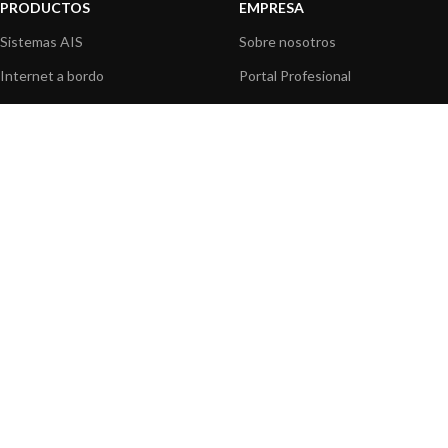
PRODUCTOS
EMPRESA
Sistemas AIS
Sobre nosotros
Internet a bordo
Portal Profesional
Sensores de navegación
Nuestros productos
Interfaz NMEA
Fundación
Navegación PC
Prensa
Navegación portátil
Contáctenos
BLOG
INFORMACION
Noticias y Eventos
Centro de Asistencia
Información de Producto
Preguntas frecuentes
Aplicaciones de Productos
Catálogo
Artículos técnicos
Vídeos
Recursos multimedia